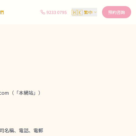
🇭🇰
們
9233 0795
繁中
預約咨詢
g.com（「本網站」）
公司名稱、電話、電郵